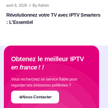
avril 6, 2026
/
By
Admin
Révolutionnez votre TV avec IPTV Smarters
: L’Essentiel
Obtenez le meilleur IPTV
en france ! !
Vous recherchez un service fiable pour
regarder vos émissions préférées ?
Nous-Contacter