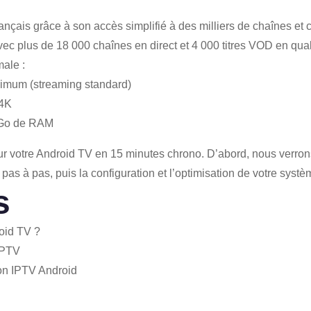
ançais grâce à son accès simplifié à des milliers de chaînes e
vec plus de 18 000 chaînes en direct et 4 000 titres VOD en qua
ale :
nimum (streaming standard)
 4K
 Go de RAM
r votre Android TV en 15 minutes chrono. D’abord, nous verrons
n pas à pas, puis la configuration et l’optimisation de votre systè
s
roid TV ?
 IPTV
tion IPTV Android