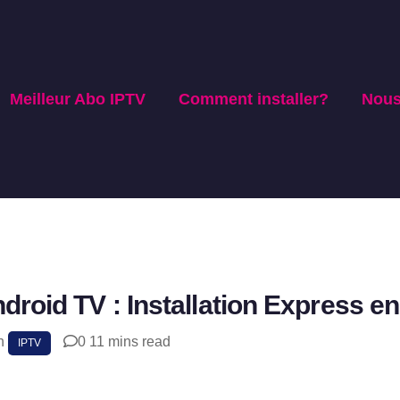
Meilleur Abo IPTV
Comment installer?
Nous
droid TV : Installation Express e
in
0
11 mins read
SHAR
IPTV