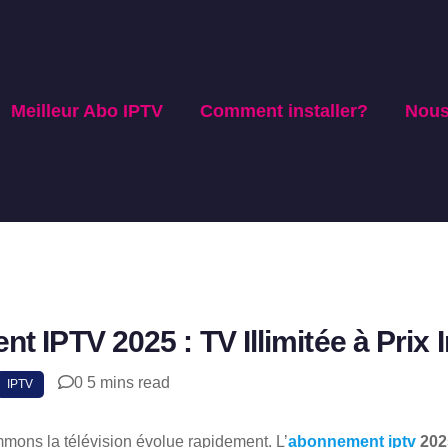
Meilleur Abo IPTV
Comment installer?
Nous
 IPTV 2025 : TV Illimitée à Prix 
0
5 mins read
SHAR
IPTV
mons la télévision évolue rapidement. L’
abonnement iptv
202