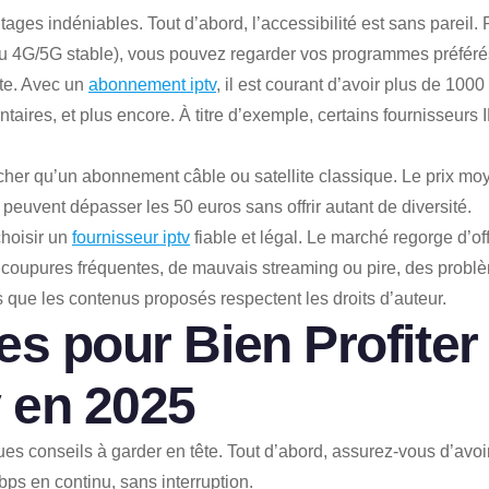
tages indéniables. Tout d’abord, l’accessibilité est sans pareil
ou 4G/5G stable), vous pouvez regarder vos programmes préférés
nte. Avec un
abonnement iptv
, il est courant d’avoir plus de 100
ntaires, et plus encore. À titre d’exemple, certains fournisseu
cher qu’un abonnement câble ou satellite classique. Le prix mo
ls peuvent dépasser les 50 euros sans offrir autant de diversité.
choisir un
fournisseur iptv
fiable et légal. Le marché regorge d’o
oupures fréquentes, de mauvais streaming ou pire, des problèmes 
s que les contenus proposés respectent les droits d’auteur.
es pour Bien Profiter
v
en 2025
es conseils à garder en tête. Tout d’abord, assurez-vous d’avoi
s en continu, sans interruption.