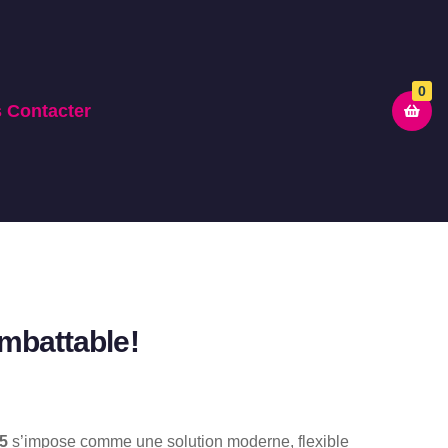
0
 Contacter
Imbattable!
E
5
s’impose comme une solution moderne, flexible