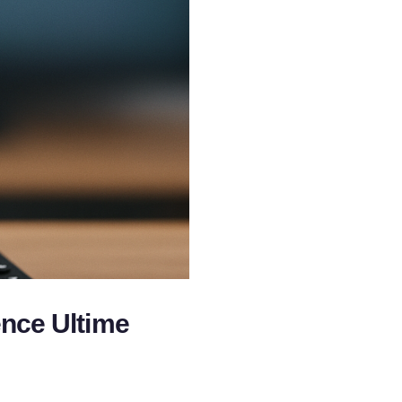
ence Ultime
E