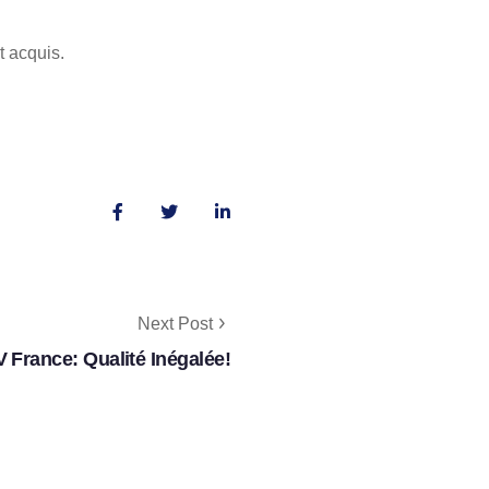
t acquis.
Next Post
V France: Qualité Inégalée!