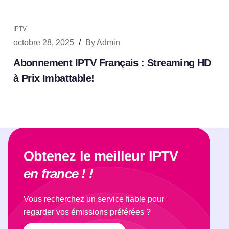
IPTV
octobre 28, 2025
/
By
Admin
Abonnement IPTV Français : Streaming HD
à Prix Imbattable!
Obtenez le meilleur IPTV
en france ! !
Vous recherchez un service fiable pour
regarder vos émissions préférées ?