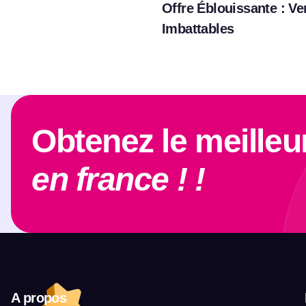
Offre Éblouissante : Ve
Imbattables
Obtenez le meilleu
en france ! !
A propos