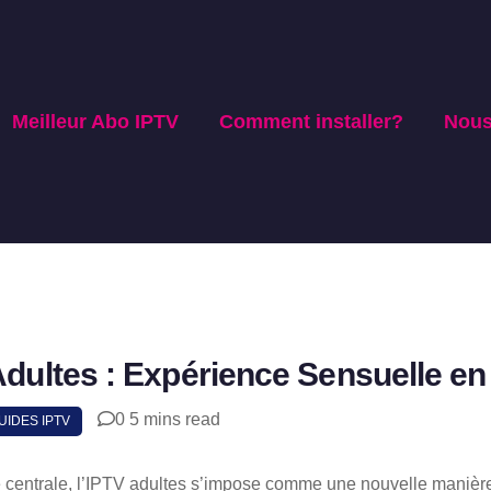
Meilleur Abo IPTV
Comment installer?
Nous
dultes : Expérience Sensuelle en
0
5 mins read
SHAR
UIDES IPTV
centrale, l’IPTV adultes s’impose comme une nouvelle manièr