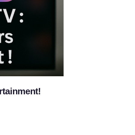
rtainment!
E